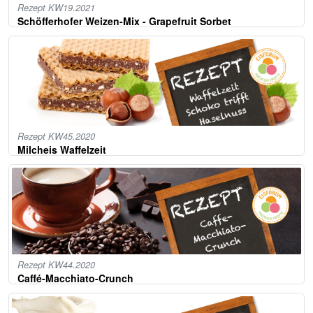
Rezept KW19.2021
Schöfferhofer Weizen-Mix - Grapefruit Sorbet
Rezept KW45.2020
Milcheis Waffelzeit
Rezept KW44.2020
Caffé-Macchiato-Crunch