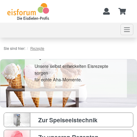
So schmeckt nur unser Eis - dank
Sie sind hier:
Rezepte
eigener Kreation!.
Unsere selbst entwickelten Eisrezepte
sorgen
für echte Aha-Momente.
Zur Speiseeistechnik
Zu unseren Rezepten