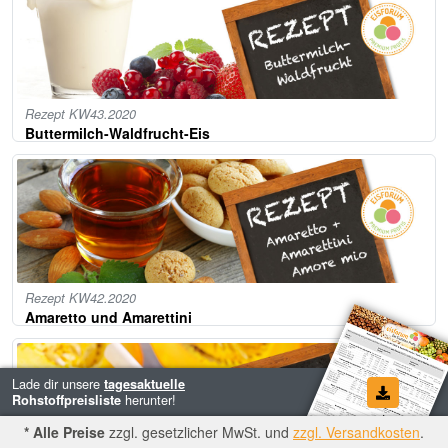
Rezept KW43.2020
Buttermilch-Waldfrucht-Eis
Rezept KW42.2020
Amaretto und Amarettini
Kreiere deine Eissorten wie ein
Profi, mit unserem
IceCreator
…
* Alle Preise
zzgl. gesetzlicher MwSt. und
zzgl. Versandkosten
.