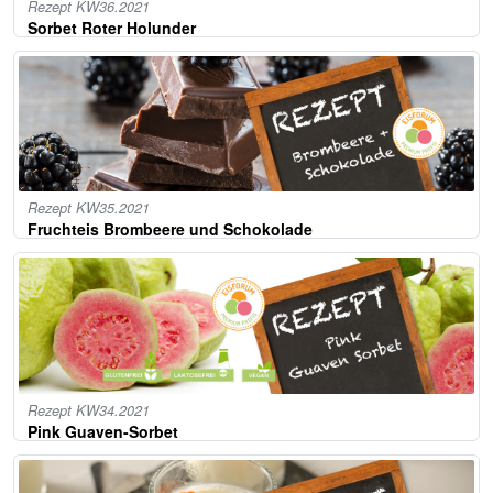
Rezept KW36.2021
Sorbet Roter Holunder
Rezept KW35.2021
Fruchteis Brombeere und Schokolade
Rezept KW34.2021
Pink Guaven-Sorbet