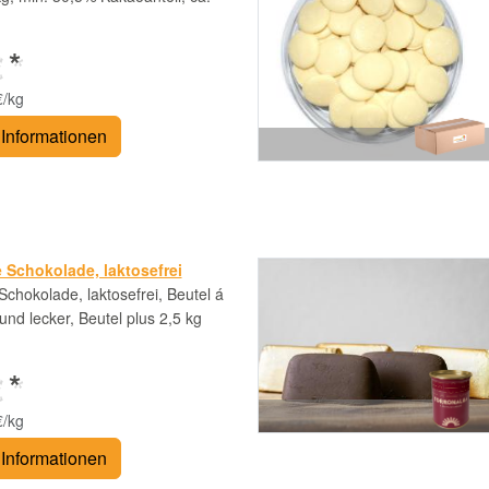
 *
€/kg
Informationen
 Schokolade, laktosefrei
chokolade, laktosefrei, Beutel á
 und lecker, Beutel plus 2,5 kg
 *
€/kg
Informationen