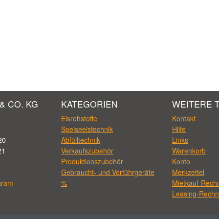
& CO. KG
KATEGORIEN
WEITERE 
Eisrohstoffe
Kontakt
Speiseeistechnik
Hilfe
20
Abfülltechnik
Links
21
Verkaufszubehör
Warenkorb
Produktionszubehör
Konto
Gebraucht- und Vorführgeräte
Merkzettel
gram
%
Mietkauf-Rech
Leasing-Rechn