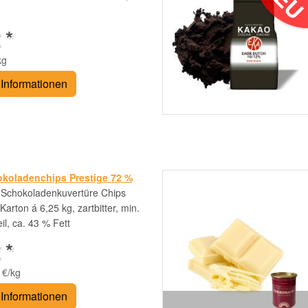
 *
kg
Informationen
koladenchips Prestige 72 %
r-Schokoladenkuvertüre Chips
Karton á 6,25 kg, zartbitter, min.
l, ca. 43 % Fett
 *
 €/kg
Informationen