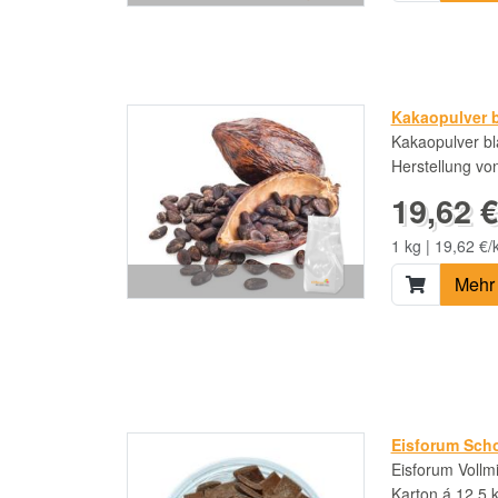
Kakaopulver b
Kakaopulver bla
Herstellung vo
19,62 €
1 kg | 19,62 €/
Mehr 
Eisforum Scho
Eisforum Vollm
Karton á 12,5 k