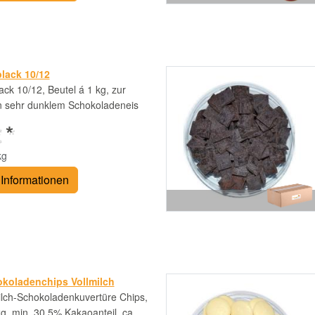
lack 10/12
ck 10/12, Beutel á 1 kg, zur
n sehr dunklem Schokoladeneis
 *
kg
Informationen
koladenchips Vollmilch
ilch-Schokoladenkuvertüre Chips,
g, min. 30,5% Kakaoanteil, ca.