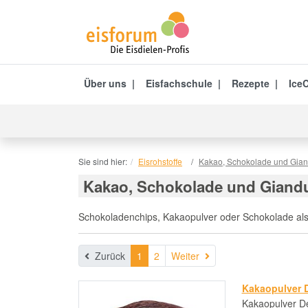
Über uns
Eisfachschule
Rezepte
IceC
Sie sind hier:
Eisrohstoffe
Kakao, Schokolade und Gian
Kakao, Schokolade und Giand
Schokoladenchips, Kakaopulver oder Schokolade als P
Weiter
Zurück
1
2
Weiter
Kakaopulver D
Kakaopulver De