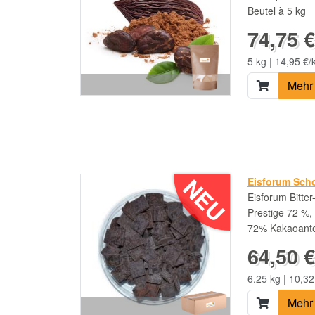
Beutel à 5 kg
74,75 €
5 kg | 14,95 €/
Mehr 
NEU
Eisforum Scho
Eisforum Bitte
Prestige 72 %, 
72% Kakaoantei
64,50 €
6.25 kg | 10,32
Mehr 