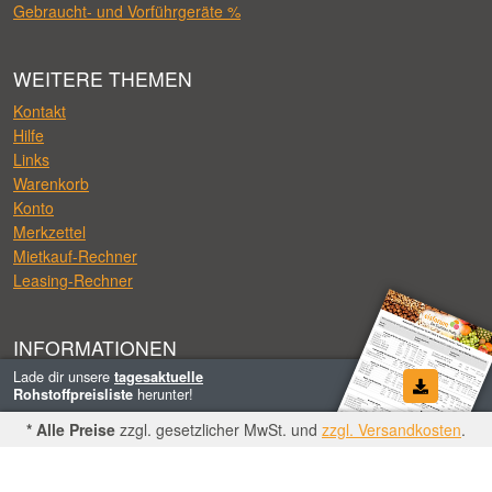
Gebraucht- und Vorführgeräte %
WEITERE THEMEN
Kontakt
Hilfe
Links
Warenkorb
Konto
Merkzettel
Mietkauf-Rechner
Leasing-Rechner
INFORMATIONEN
Lade dir unsere
tagesaktuelle
Impressum
herunter!
Rohstoffpreisliste
AGB
Datenschutz
* Alle Preise
zzgl. gesetzlicher MwSt. und
zzgl. Versandkosten
.
Zahlung und Lieferung
Widerrufsrecht