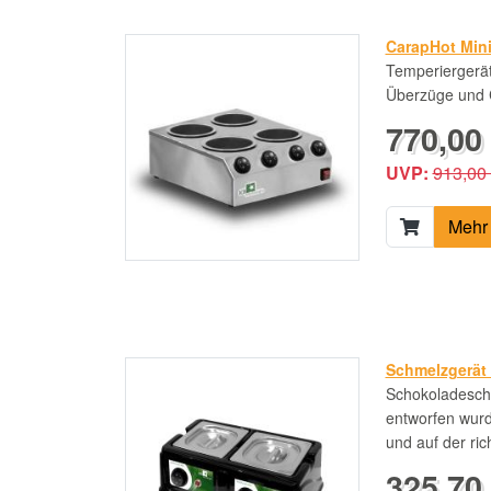
CarapHot Mini
Temperiergerät
Überzüge und
770,00 
UVP:
913,00
Mehr 
Schmelzgerät S
Schokoladeschm
entworfen wur
und auf der ri
325,70 