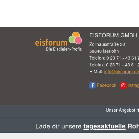
EISFORUM GMBH 
Zollhausstraße 30
58640 Iserlohn
Telefon: 0 23 71 - 43 61 
Telefax: 0 23 71 - 43 61 
E-Mail:
info@eisforum.de
Facebook
Insta
Unser Angebot ri
Lade dir unsere
tagesaktuelle
Rohs