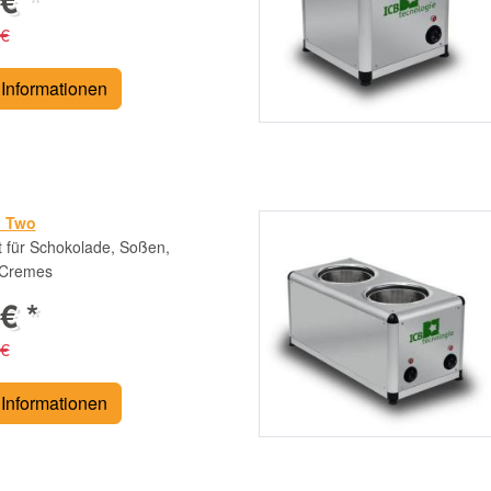
€ *
 €
Informationen
i Two
 für Schokolade, Soßen,
 Cremes
€ *
 €
Informationen