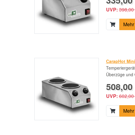
335,00 
UVP:
398,00
Mehr 
CarapHot Min
Temperiergerät
Überzüge und
508,00 
UVP:
602,00
Mehr 