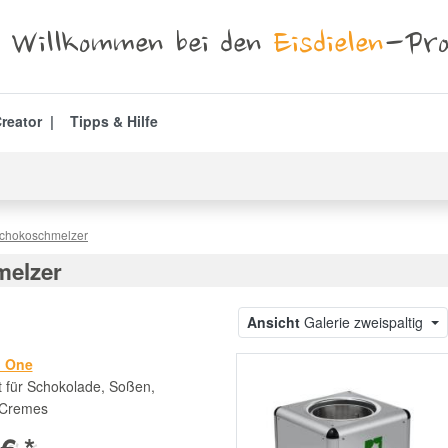
Willkommen bei den
Eisdielen
-Pro
reator
Tipps & Hilfe
Schokoschmelzer
melzer
Ansicht
Galerie zweispaltig
i One
 für Schokolade, Soßen,
 Cremes