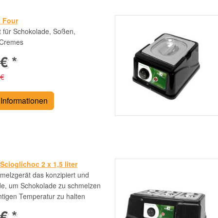
 Four
 für Schokolade, Soßen,
 Cremes
€ *
 €
Informationen
cioglichoc 2 x 1,5 liter
elzgerät das konzipiert und
de, um Schokolade zu schmelzen
chtigen Temperatur zu halten
€ *