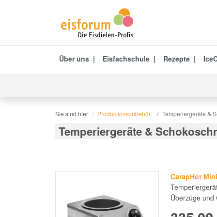
Über uns
Eisfachschule
Rezepte
IceC
Sie sind hier:
Produktionszubehör
Temperiergeräte & 
Temperiergeräte & Schokosch
CarapHot Min
Temperiergerät
Überzüge und