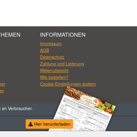
THEMEN
INFORMATIONEN
Impressum
AGB
Datenschutz
Zahlung und Lieferung
Widerrufsrecht
Wie bestellen?
ner
Cookie-Einstellungen ändern
er
t an Verbraucher.
Hier herunterladen