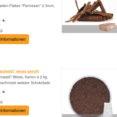
aden-Flakes "Parmesan" 2-5mm,
 *
kg
Informationen
rzwald" weiss gerollt
zwald" Weiss, Karton á 2 kg,
Geschmack weisser Schokolade
 *
kg
Informationen