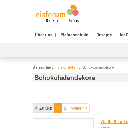
Über uns
Eisfachschule
Rezepte
IceC
Sie sind hier:
Eisrohstoffe
Schokoladendekore
Schokoladendekore
Weiter
Zurück
1
2
Weiter
Weiße Schoko
5mm