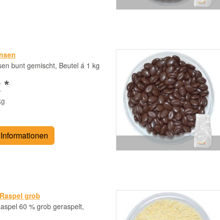
insen
sen bunt gemischt, Beutel á 1 kg
 *
kg
Informationen
Raspel grob
spel 60 % grob geraspelt,