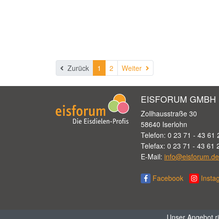
Weiter
Zurück
1
2
Weiter
EISFORUM GMBH 
Zollhausstraße 30
58640 Iserlohn
Telefon: 0 23 71 - 43 61 
Telefax: 0 23 71 - 43 61 
E-Mail:
info@eisforum.de
Facebook
Insta
Unser Angebot ri