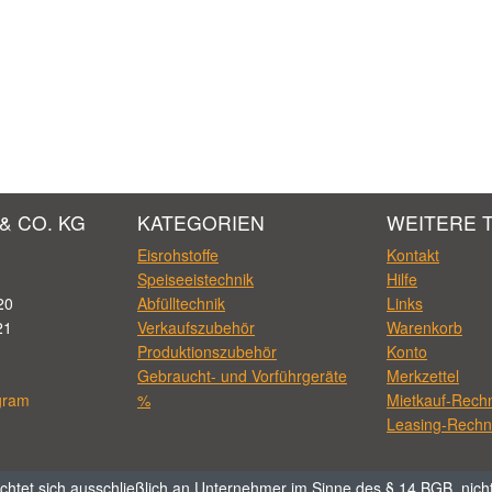
& CO. KG
KATEGORIEN
WEITERE 
Eisrohstoffe
Kontakt
Speiseeistechnik
Hilfe
20
Abfülltechnik
Links
21
Verkaufszubehör
Warenkorb
Produktionszubehör
Konto
Gebraucht- und Vorführgeräte
Merkzettel
gram
%
Mietkauf-Rech
Leasing-Rechn
chtet sich ausschließlich an Unternehmer im Sinne des § 14 BGB, nich