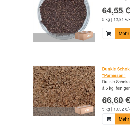
64,55 €
5 kg | 12,91 €/
Mehr 
Dunkle Schoko
"Parmesan"
Dunkle Schoko
á 5 kg, fein ge
66,60 €
5 kg | 13,32 €/
Mehr 