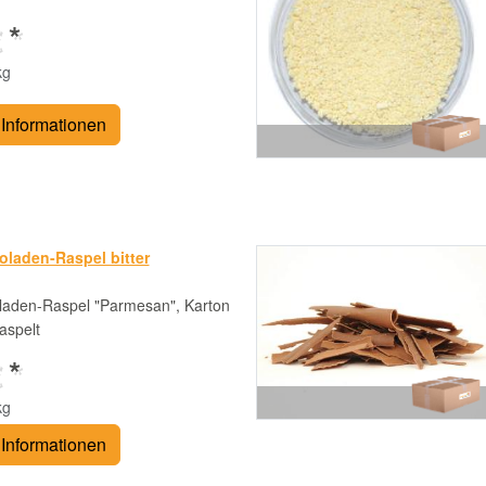
 *
kg
Informationen
laden-Raspel bitter
laden-Raspel "Parmesan", Karton
raspelt
 *
kg
Informationen