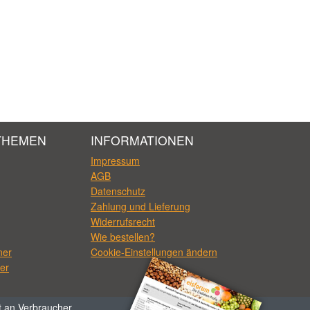
THEMEN
INFORMATIONEN
Impressum
AGB
Datenschutz
Zahlung und Lieferung
Widerrufsrecht
Wie bestellen?
ner
Cookie-Einstellungen ändern
er
t an Verbraucher.