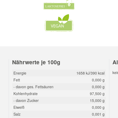
Nährwerte je 100g
A
kei
Energie
1658 kJ/390 kcal
Fett
0,000 g
- davon ges. Fettsäuren
0,000 g
Kohlenhydrate
97,500 g
- davon Zucker
15,000 g
Eiweiß
0,000 g
Salz
0,001 g