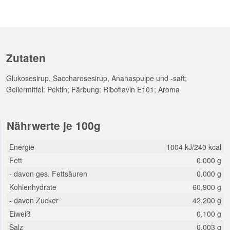
Zutaten
Glukosesirup, Saccharosesirup, Ananaspulpe und -saft;
Geliermittel: Pektin; Färbung: Riboflavin E101; Aroma
Nährwerte je 100g
Energie
1004 kJ/240 kcal
Fett
0,000 g
- davon ges. Fettsäuren
0,000 g
Kohlenhydrate
60,900 g
- davon Zucker
42,200 g
Eiweiß
0,100 g
Salz
0,003 g