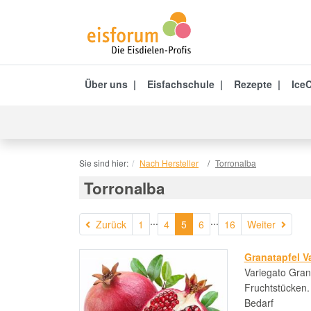
Über uns
Eisfachschule
Rezepte
IceC
Sie sind hier:
Nach Hersteller
Torronalba
Torronalba
...
...
Zurück
Weite
Zurück
1
4
5
6
16
Weiter
Granatapfel V
Variegato Grana
Fruchtstücken
Bedarf