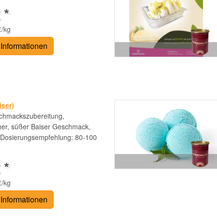
 *
€/kg
Informationen
iser)
chmackszubereitung,
cher, süßer Baiser Geschmack,
 Dosierungsempfehlung: 80-100
 *
€/kg
Informationen