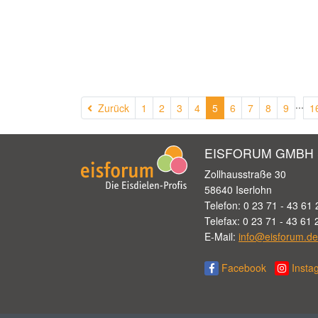
...
Zurück
Zurück
1
2
3
4
5
6
7
8
9
1
EISFORUM GMBH 
Zollhausstraße 30
58640 Iserlohn
Telefon: 0 23 71 - 43 61 
Telefax: 0 23 71 - 43 61 
E-Mail:
info@eisforum.de
Facebook
Insta