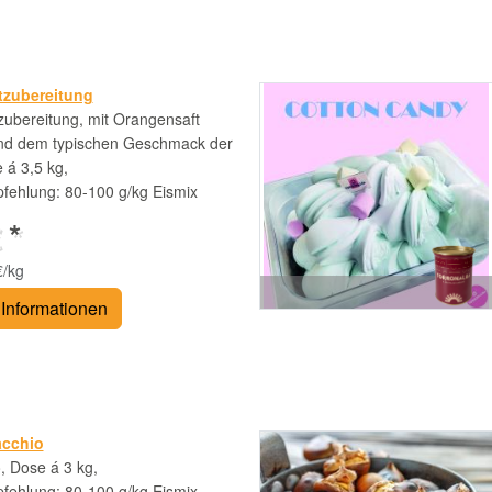
tzubereitung
ubereitung, mit Orangensaft
und dem typischen Geschmack der
á 3,5 kg,
fehlung: 80-100 g/kg Eismix
 *
€/kg
Informationen
acchio
, Dose á 3 kg,
fehlung: 80-100 g/kg Eismix