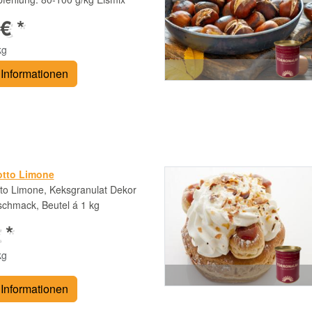
€ *
kg
Informationen
otto Limone
to Limone, Keksgranulat Dekor
schmack, Beutel á 1 kg
 *
kg
Informationen