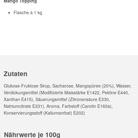
Mango Topping
Flasche á 1 kg
Zutaten
Glukose-Fruktose Sirup, Sacharose, Mangopüree (20%), Wasser,
Verdickungsmittel (Modifizierte Maisstärke E1422, Pektine E440,
Xanthan E415), Säuerungsmittel (Zitronensäure E330,
Natriumcitrate E331), Aroma, Farbstoff (Carotin E160a),
Konservierungsstoff (Kaliumsorbat) E202)
Nährwerte je 100g