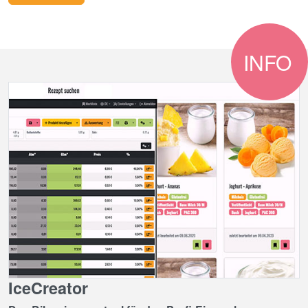
INFO
IceCreator