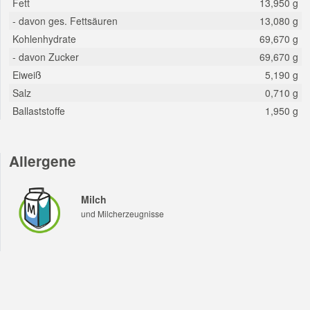
Fett
13,950 g
- davon ges. Fettsäuren
13,080 g
Kohlenhydrate
69,670 g
- davon Zucker
69,670 g
Eiweiß
5,190 g
Salz
0,710 g
Ballaststoffe
1,950 g
Allergene
Milch
und Milcherzeugnisse