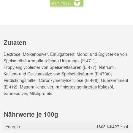
Zutaten
Dextrose, Molkenpulver, Emulgatoren: Mono- und Diglyceride von
Speisefettsäuren pflanzlichen Ursprungs (E 471),
Propylenglycolester von Speisefettsäuren (E 477), Natrium-,
Kalium- und Calciumsalze von Speisefettsäuren (E 470a);
Verdickungsmittel: Carboxymethylcellulose (E 466), Guarkernmehl
(E 412); Magermilchpulver, raffiniertes gehärtetes Kokosöl,
Sahnepulver, Milchprotein
Nährwerte je 100g
Energie
1805 kJ/427 kcal