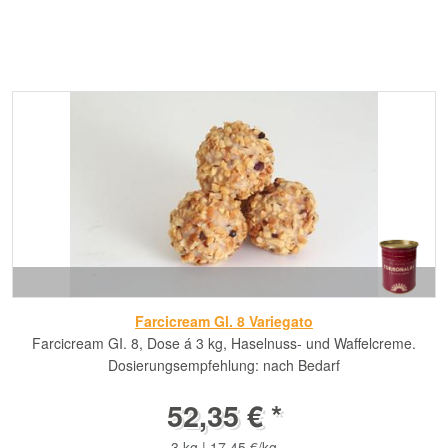
Farcicream Gl. 8 Variegato
Farcicream GI. 8, Dose á 3 kg, Haselnuss- und Waffelcreme.
Dosierungsempfehlung: nach Bedarf
52,35 € *
3 kg | 17,45 €/kg