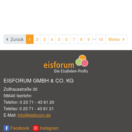
...
Wei
Zurück
1
2
3
4
5
6
7
8
9
16
Weiter
EISFORUM GMBH & CO. KG
Zollhausstraße 30
58640 Iserlohn
Telefon: 0 23 71 - 43 61 20
Telefax: 0 23 71 - 43 61 21
E-Mail:
info@eisforum.de
Facebook
Instagram