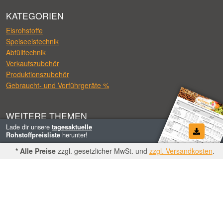
KATEGORIEN
Eisrohstoffe
Speiseeistechnik
Abfülltechnik
Verkaufszubehör
Produktionszubehör
Gebraucht- und Vorführgeräte %
WEITERE THEMEN
Lade dir unsere
tagesaktuelle
Kontakt
herunter!
Rohstoffpreisliste
Hilfe
* Alle Preise
zzgl. gesetzlicher MwSt. und
zzgl. Versandkosten
.
Links
Warenkorb
Konto
Merkzettel
Mietkauf-Rechner
Leasing-Rechner