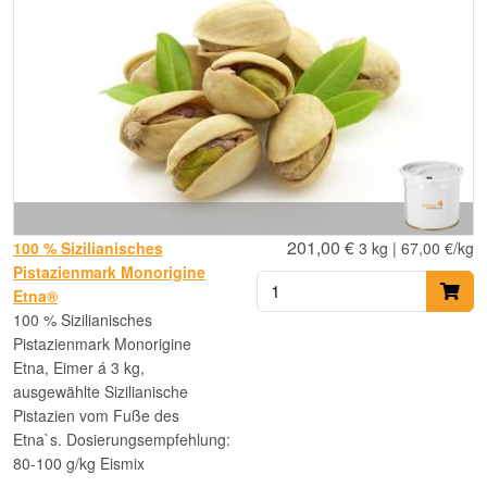
201,00 €
100 % Sizilianisches
3 kg | 67,00 €/kg
Pistazienmark Monorigine
Etna®
100 % Sizilianisches
Pistazienmark Monorigine
Etna, Eimer á 3 kg,
ausgewählte Sizilianische
Pistazien vom Fuße des
Etna`s. Dosierungsempfehlung:
80-100 g/kg Eismix