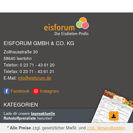
EISFORUM GMBH & CO. KG
Zollhausstraße 30
58640 Iserlohn
Telefon: 0 23 71 - 43 61 20
Telefax: 0 23 71 - 43 61 21
E-Mail:
info@eisforum.de
Facebook
Instagram
KATEGORIEN
Eisrohstoffe
Lade dir unsere
tagesaktuelle
herunter!
Rohstoffpreisliste
Speiseeistechnik
Abfülltechnik
* Alle Preise
zzgl. gesetzlicher MwSt. und
zzgl. Versandkosten
.
Verkaufszubehör